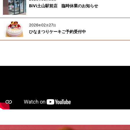
BiVi土山駅前店 臨時休業のお知らせ
2026
02
27
年
月
日
ひなまつりケーキご予約受付中