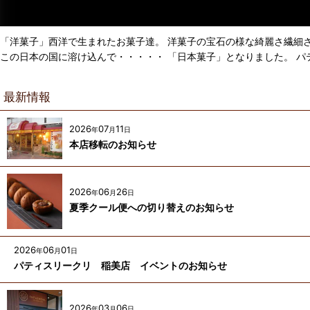
「洋菓子」西洋で生まれたお菓子達。 洋菓子の宝石の様な綺麗さ繊細
この日本の国に溶け込んで・・・・・ 「日本菓子」となりました。 
最新情報
2026
07
11
年
月
日
本店移転のお知らせ
2026
06
26
年
月
日
夏季クール便への切り替えのお知らせ
2026
06
01
年
月
日
パティスリークリ 稲美店 イベントのお知らせ
2026
03
06
年
月
日