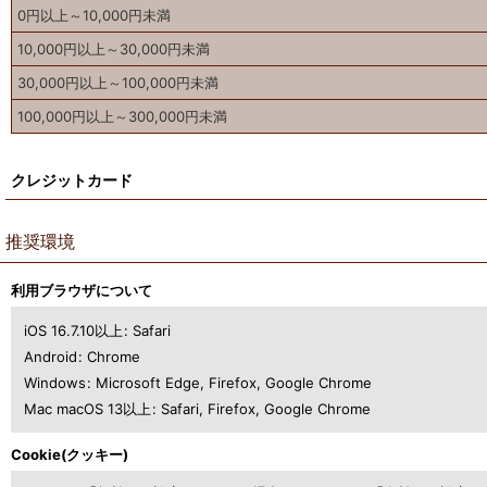
0
円
以上～10,000
円
未満
10,000
円
以上～30,000
円
未満
30,000
円
以上～100,000
円
未満
100,000
円
以上～300,000
円
未満
クレジットカード
推奨環境
利用ブラウザについて
iOS 16.7.10以上
:
Safari
Android
:
Chrome
Windows
:
Microsoft Edge
,
Firefox
,
Google Chrome
Mac macOS 13以上
:
Safari
,
Firefox
,
Google Chrome
Cookie(クッキー)