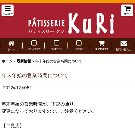
メニュー
カート
ホーム
CONCEPT
SWEETS
SHOP
SHOPPING
お問い合わせ
ホーム
>
最新情報
>
年末年始の営業時間について
年末年始の営業時間について
2022
12
05
年
月
日
年末年始の営業時間が、下記の通り、
変更になっておりますので、ご注意ください。
【二見店】