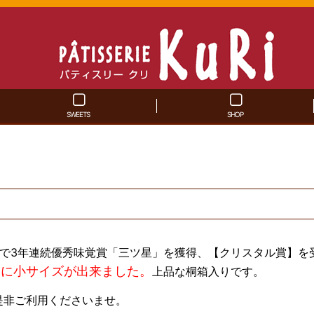
SWEETS
SHOP
年審査会で3年連続優秀味覚賞「三ツ星」を獲得、【クリスタル賞】を
スに小サイズが出来ました。
上品な桐箱入りです。
是非ご利用くださいませ。