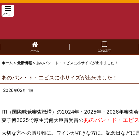
メニュー
ホーム
CONCEPT
ホーム
>
最新情報
>
あのパン・ド・エピスに小サイズが出来ました！
あのパン・ド・エピスに小サイズが出来ました！
2026
02
11
年
月
日
ITI（国際味覚審査機構）の2024年・2025年・2026
あのパン・ド・エピ
菓子博2025で厚生労働大臣賞受賞の
大切な方への贈り物に。ワインが好きな方に。記念日などに