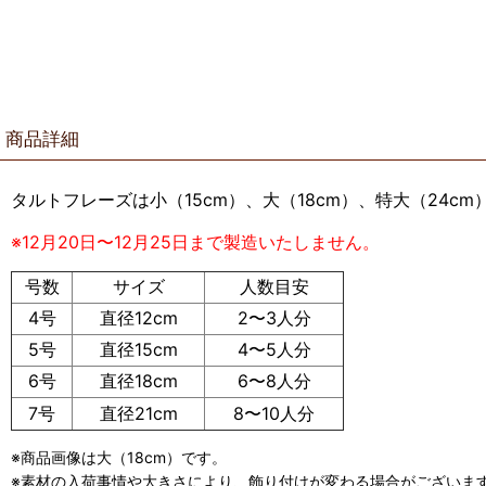
商品詳細
タルトフレーズは小
（15
cm
）、大
（18
cm
）、特大（24cm
※12月20日〜12月25日まで製造いたしません。
号数
サイズ
人数目安
4号
直径12cm
2〜3人分
5号
直径15cm
4〜5人分
6号
直径18cm
6〜8人分
7号
直径21cm
8〜10人分
※商品画像は大（18cm）です。
※素材の入荷事情や大きさにより、飾り付けが変わる場合がございま