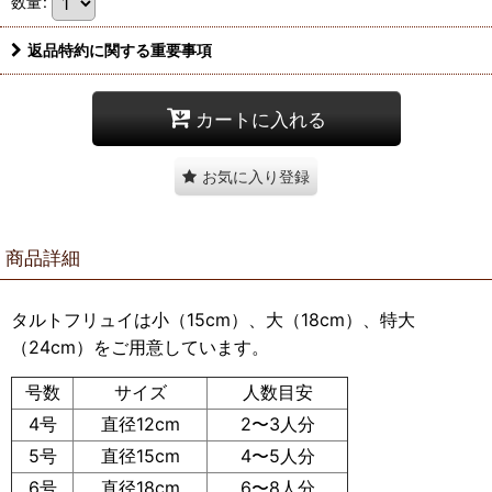
数量
:
返品特約に関する重要事項
カートに入れる
お気に入り登録
商品詳細
タルトフリュイは小
（15
cm
）、大
（18
cm
）、特大
（24cm
）
をご用意しています。
号数
サイズ
人数目安
4号
直径12cm
2〜3人分
5号
直径15cm
4〜5人分
6号
直径18cm
6〜8人分