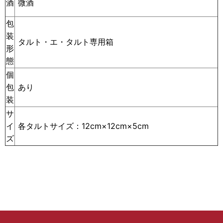
微酒
酒
包
装
タルト・エ・タルト専用箱
形
態
個
包
あり
装
サ
イ
各タルトサイズ：12cm×12cm×5cm
ズ