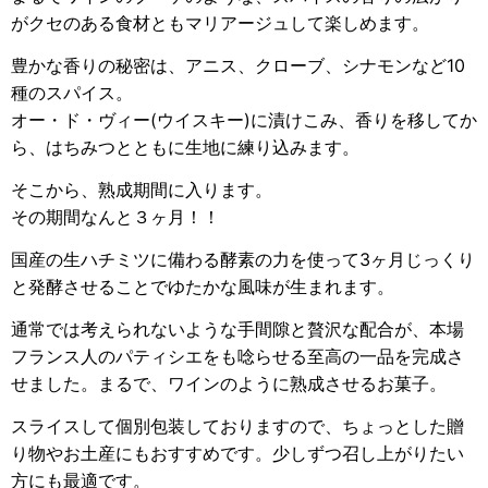
が
クセのある食材ともマリアージュして楽しめます。
豊かな香りの秘密は、アニス、クローブ、シナモンなど10
種のスパイス。
オー・ド・ヴィー(ウイスキー)に漬けこみ、香りを移してか
ら、
はちみつとともに生地に練り込みます。
そこから、熟成期間に入ります。
その期間なんと３ヶ月！！
国産の生ハチミツに備わる酵素の力を使って3ヶ月じっくり
と
発酵させることでゆたかな風味が生まれます。
通常では考えられないような手間隙と贅沢な配合が、
本場
フランス人のパティシエをも唸らせる至高の一品を完成さ
せました。
まるで、ワインのように熟成させるお菓子。
スライスして個別包装しておりますので、ちょっとした贈
り物やお土産にもおすすめです。
少しずつ召し上がりたい
方にも最適です。