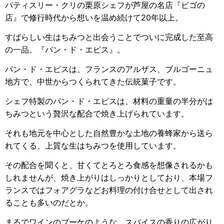
パティスリー・クリの栗原シェフが芦屋の名店『ビゴの
店』で修行時代から想いを温め続けて20年以上。
すばらしい生はちみつと出会うことでついに完成した至高
の一品。
『パン・ド・エピス』。
パン・ド・エピスは、フランスのアルザス、ブルゴーニュ
地方で、
中世からつくられてきた伝統菓子です。
シェフ特製のパン・ド・エピスは、材料の重量の半分がは
ちみつという
贅沢な配合で焼き上げられています。
それも地元を中心とした自然豊かな土地の養蜂家から送ら
れてくる、
上質な生はちみつを使用しています。
その配合を聞くと、甘くてとろとろ食感を想像されるかも
しれませんが、
焼き上がりはしっかりとしており、本場フ
ランスではフォアグラなど
お料理の付け合せとして出され
ることも多いのだとか。
まるでワインのブーケのような、スパイスの香りの広がり