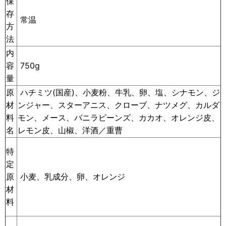
保
存
常温
方
法
内
容
750g
量
原
ハチミツ(国産)、小麦粉、牛乳、卵、塩、シナモン、ジ
材
ンジャー、スターアニス、クローブ、ナツメグ、カルダ
料
モン、メース、バニラビーンズ、カカオ、オレンジ皮、
名
レモン皮、山椒、洋酒／重曹
特
定
小麦、乳成分、卵、オレンジ
原
材
料