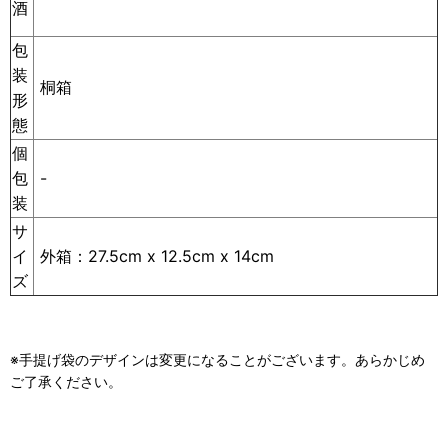
酒
包
装
桐箱
形
態
個
包
-
装
サ
イ
外箱：27.5cm x 12.5cm x 14cm
ズ
※手提げ袋のデザインは変更になることがございます。あらかじめ
ご了承ください。