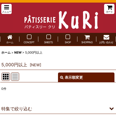
メニュー
カート
ホーム
CONCEPT
SWEETS
SHOP
SHOPPING
お問い合わせ
ホーム
>
NEW
>
5,000円以上
5,000円以上
[
NEW
]
表示順変更
閉じる
0
件
表示数
:
並び順
:
特集で絞り込む