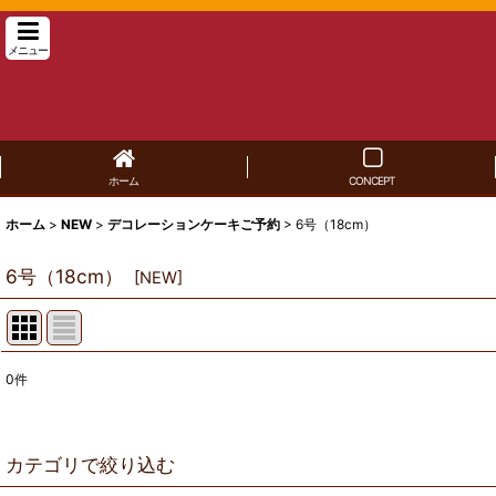
メニュー
ホーム
CONCEPT
ホーム
>
NEW
>
デコレーションケーキご予約
>
6号（18cm）
6号（18cm）
[
NEW
]
0
件
表示数
:
並び順
:
カテゴリで絞り込む