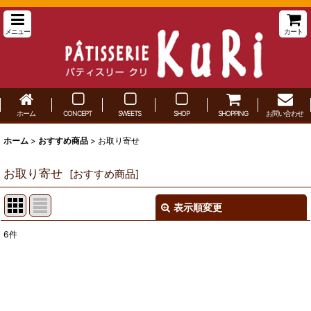
メニュー
カート
ホーム
CONCEPT
SWEETS
SHOP
SHOPPING
お問い合わせ
ホーム
>
おすすめ商品
>
お取り寄せ
お取り寄せ
[
おすすめ商品
]
表示順変更
閉じる
6
件
サブカテゴリ
:
表示数
: