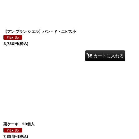
【アン プラン シエル】パン・ド・エピス小
3,780
円
(税込)
カートに入れる
栗ケーキ 20個入
7,884
円
(税込)