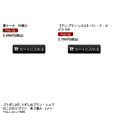
絞り込む
栗ケーキ 10個入
【アン プラン シエル】パン・ド・エ
ピス 1/4
3,996
円
(税込)
2,700
円
(税込)
カートに入れる
カートに入れる
【うずしお】うずしおプリン・シェフ
のこだわりプリン 各３個入 (メー
プルシロップ付)