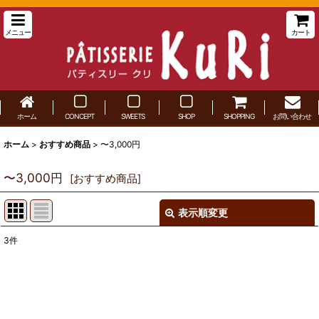
メニュー
カート
ホーム
CONCEPT
SWEETS
SHOP
SHOPPING
お問い合わせ
ホーム
>
おすすめ商品
>
〜3,000円
〜3,000円
[
おすすめ商品
]
表示順変更
閉じる
3
件
表示数
:
並び順
: