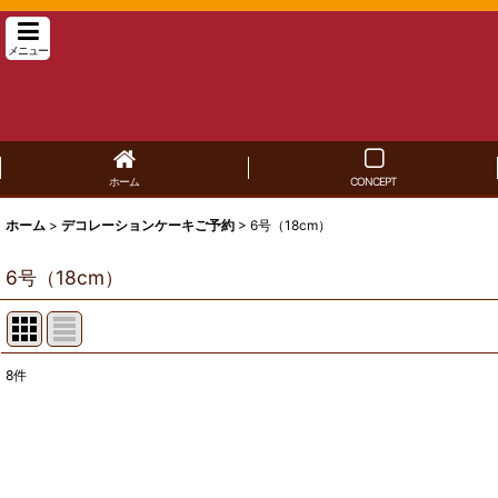
メニュー
ホーム
CONCEPT
ホーム
>
デコレーションケーキご予約
>
6号（18cm）
6号（18cm）
8
件
表示数
:
並び順
: