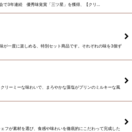
審査会で3年連続 優秀味覚賞「三ツ星」を獲得、【クリ…
味が一度に楽しめる、特別セット商品です。それぞれの味を3個ず
とクリーミーな味わいで、まろやかな藻塩がプリンのミルキーな風
シェフが素材を選び、食感や味わいを徹底的にこだわって完成した