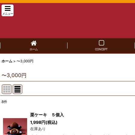
メニュー
ホーム
CONCEPT
ホーム
>
〜3,000円
〜3,000円
8
件
表示数
:
栗ケーキ ５個入
1,998
円
(税込)
並び順
:
在庫あり