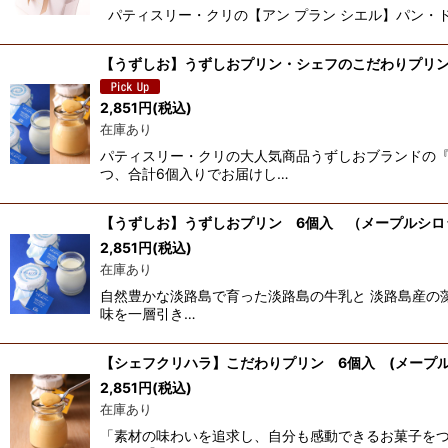
パティスリー・クリの【アン プラン シエル】パン・ド・
【うずしお】うずしおプリン・シェフのこだわりプリン
2,851
円
(税込)
在庫あり
パティスリー・クリの大人気商品うずしおブランドの『
つ、合計6個入りでお届けし…
【うずしお】うずしおプリン 6個入 （メープルシロ
2,851
円
(税込)
在庫あり
自然豊かな淡路島で育った淡路島の牛乳と 淡路島産の
味を一層引き…
【シェフクリハラ】こだわりプリン 6個入 (メープル
2,851
円
(税込)
在庫あり
「素材の味わいを追求し、自分も感動できるお菓子を