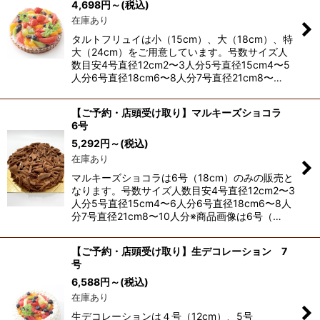
4,698
円
～
(税込)
在庫あり
タルトフリュイは小（15cm）、大（18cm）、特
大（24cm）をご用意しています。号数サイズ人
数目安4号直径12cm2〜3人分5号直径15cm4〜5
人分6号直径18cm6〜8人分7号直径21cm8〜…
【ご予約・店頭受け取り】マルキーズショコラ
6号
5,292
円
～
(税込)
在庫あり
マルキーズショコラは6号（18cm）のみの販売と
なります。号数サイズ人数目安4号直径12cm2〜3
人分5号直径15cm4〜6人分6号直径18cm6〜8人
分7号直径21cm8〜10人分※商品画像は6号（…
【ご予約・店頭受け取り】生デコレーション 7
号
6,588
円
～
(税込)
在庫あり
生デコレーションは４号（12cm）、5号