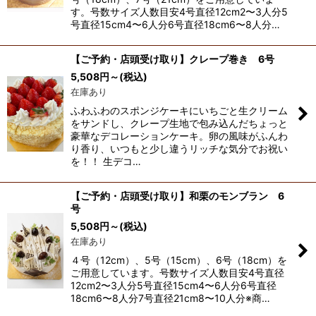
す。号数サイズ人数目安4号直径12cm2〜3人分5
号直径15cm4〜6人分6号直径18cm6〜8人分…
【ご予約・店頭受け取り】クレープ巻き 6号
5,508
円
～
(税込)
在庫あり
ふわふわのスポンジケーキにいちごと生クリーム
をサンドし、クレープ生地で包み込んだちょっと
豪華なデコレーションケーキ。卵の風味がふんわ
り香り、いつもと少し違うリッチな気分でお祝い
を！！ 生デコ…
【ご予約・店頭受け取り】和栗のモンブラン 6
号
5,508
円
～
(税込)
在庫あり
４号（12cm）、5号（15cm）、6号（18cm）を
ご用意しています。号数サイズ人数目安4号直径
12cm2〜3人分5号直径15cm4〜6人分6号直径
18cm6〜8人分7号直径21cm8〜10人分※商…