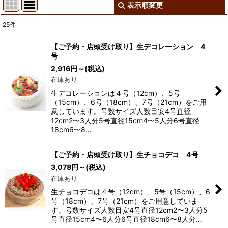
表示順変更
閉じる
25
件
サブカテゴリ
:
【ご予約・店頭受け取り】生デコレーション 4
号
表示数
:
2,916
円
～
(税込)
在庫あり
並び順
:
生デコレーションは４号（12cm）、5号
（15cm）、6号（18cm）、7号（21cm）をご用
意しています。号数サイズ人数目安4号直径
絞り込む
12cm2〜3人分5号直径15cm4〜5人分6号直径
18cm6〜8…
【ご予約・店頭受け取り】生チョコデコ 4号
3,078
円
～
(税込)
在庫あり
生チョコデコは４号（12cm）、5号（15cm）、6
号（18cm）、7号（21cm）をご用意していま
す。号数サイズ人数目安4号直径12cm2〜3人分5
号直径15cm4〜6人分6号直径18cm6〜8人分…