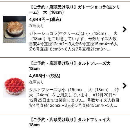
【ご予約・店頭受け取り】ガトーショコラ(生クリ
ーム) 大（18cm）
4,644
円
～
(税込)
在庫あり
ガトーショコラ(生クリーム)は 小（12cm）、 大
（18cm）をご用意しています。号数サイズ人数
目安4号直径12cm2〜3人分5号直径15cm4〜6人
分6号直径18cm6〜8人分7号直径21cm8〜…
【ご予約・店頭受け取り】タルトフレーズ大
18cm
4,698
円
～
(税込)
在庫あり
タルトフレーズは小（15cm）、大（18cm）、特
大（24cm）をご用意しています。※12月20日〜
12月25日までは製造しません。号数サイズ人数目
安4号直径12cm2〜3人分5号直径15cm4〜5人…
【ご予約・店頭受け取り】タルトフリュイ大
18cm