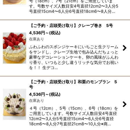
号（18cm）、7号（21cm）をご用意していま
す。号数サイズ人数目安4号直径12cm2〜3人分5
号直径15cm4〜6人分6号直径18cm6〜8人分…
【ご予約・店頭受け取り】クレープ巻き 5号
4,536
円
～
(税込)
在庫あり
ふわふわのスポンジケーキにいちごと生クリーム
をサンドし、クレープ生地で包み込んだちょっと
豪華なデコレーションケーキ。卵の風味がふんわ
り香り、いつもと少し違うリッチな気分でお祝い
を！！ 生デコ…
【ご予約・店頭受け取り】和栗のモンブラン 5
号
4,536
円
～
(税込)
在庫あり
４号（12cm）、5号（15cm）、6号（18cm）を
ご用意しています。号数サイズ人数目安4号直径
12cm2〜3人分5号直径15cm4〜6人分6号直径
18cm6〜8人分7号直径21cm8〜10人分※商…