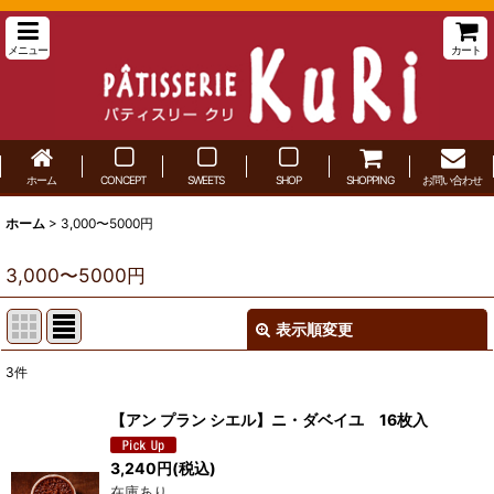
メニュー
カート
ホーム
CONCEPT
SWEETS
SHOP
SHOPPING
お問い合わせ
ホーム
>
3,000〜5000円
3,000〜5000円
表示順変更
閉じる
3
件
表示数
:
【アン プラン シエル】ニ・ダベイユ 16枚入
並び順
:
3,240
円
(税込)
在庫あり