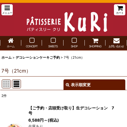
メニュー
カート
ホーム
CONCEPT
SWEETS
SHOP
SHOPPING
お問い合わせ
ホーム
>
デコレーションケーキご予約
>
7号（21cm）
7号（21cm）
表示順変更
閉じる
2
件
表示数
:
【ご予約・店頭受け取り】生デコレーション 7
号
並び順
:
6,588
円
～
(税込)
在庫あり