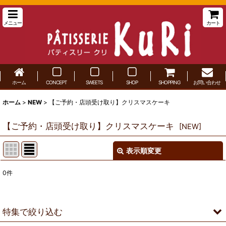
メニュー
カート
ホーム
CONCEPT
SWEETS
SHOP
SHOPPING
お問い合わせ
ホーム
>
NEW
>
【ご予約・店頭受け取り】クリスマスケーキ
【ご予約・店頭受け取り】クリスマスケーキ
[
NEW
]
表示順変更
閉じる
0
件
表示数
:
並び順
:
特集で絞り込む