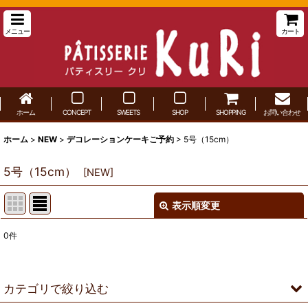
メニュー
カート
ホーム
CONCEPT
SWEETS
SHOP
SHOPPING
お問い合わせ
ホーム
>
NEW
>
デコレーションケーキご予約
>
5号（15cm）
5号（15cm）
[
NEW
]
表示順変更
閉じる
0
件
表示数
:
並び順
:
カテゴリで絞り込む