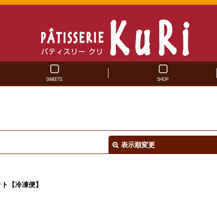
SWEETS
SHOP
表示順変更
ット【冷凍便】