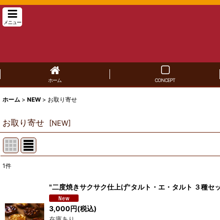
メニュー
ホーム
CONCEPT
ホーム
>
NEW
>
お取り寄せ
お取り寄せ
[
NEW
]
1
件
サブカテゴリ
:
"二度焼きサクサク仕上げ"タルト・エ・タルト ３種セ
表示数
:
3,000
円
(税込)
在庫あり