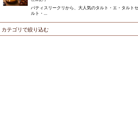
並び順
:
パティスリークリから、大人気のタルト・エ・タルトセ
ルト・…
カテゴリで絞り込む
お取り寄せ (全商品)
栗ケーキ
シェフクリハラ こだわりプリン
【ブランド】アン プラン シエル
【ブランド】うずしお
【冷凍便】タルト・エ・タルト
【期間限定】ガレット・デ・ロワ